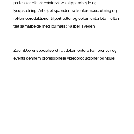
professionelle videointerviews, klippearbejde og
lysopsætning. Arbejdet spænder fra konferencedækning og
reklameproduktioner til portrætter og dokumentarfoto – ofte i
tæt samarbejde med journalist Kasper Tveden.
ZoomDox er specialiseret i at dokumentere konferencer og
events gennem professionelle videoproduktioner og visuel
storytelling. Virksomheden hjælper organisationer med at
fastholde og dele deres vigtigste budskaber, så den
værdifulde viden ikke går tabt efter et event. Med en skarp
journalistisk tilgang sikrer ZoomDox, at komplekse emner
bliver formidlet klart og præcist. Fra planlægning og interview
til redigering og distribution leverer ZoomDox skræddersyede
løsninger, der styrker vidensdeling og kommunikation.