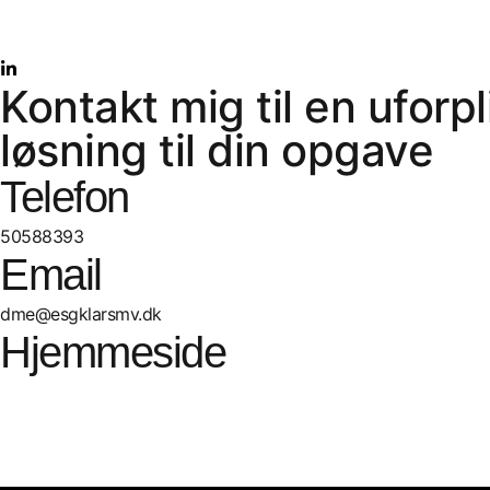
Kontakt mig til en ufor
løsning til din opgave
Telefon​
50588393
Email
dme@esgklarsmv.dk
Hjemmeside