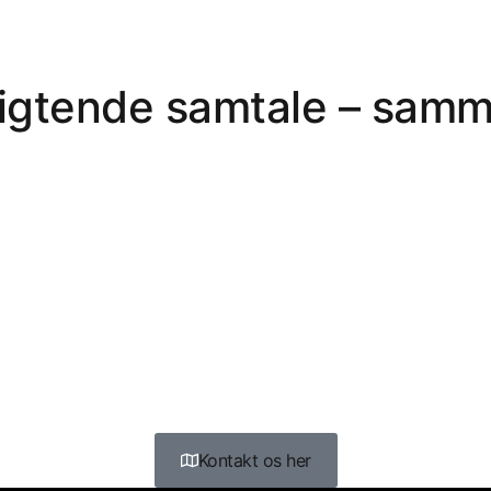
pligtende samtale – samm
Kontakt os her