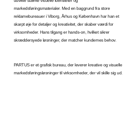
udvikle stærke visuelle identiteter og
markedsføringsmaterialer. Med en baggrund fra store
reklamebureauer i Viborg, Århus og København har han et
skarpt øje for detaljer og kreativitet, der skaber værdi for
virksomheder. Hans tilgang er hands-on, hvilket sikrer
skræddersyede løsninger, der matcher kundernes behov.
PARTUS er et grafisk bureau, der leverer kreative og visuelle
markedsføringsløsninger til virksomheder, der vil skille sig ud.
Med en stærk faglighed inden for grafisk design og branding
hjælper PARTUS sine kunder med at opbygge en
professionel og sammenhængende visuel identitet. Uanset
om det drejer sig om annoncering, kampagner eller
virksomhedspræsentationer, skaber PARTUS unikke
løsninger, der styrker virksomheders markedsposition.
Bureauet bygger på mere end 25 års erfaring i branchen og
en passion for at udvikle skarpe og effektive